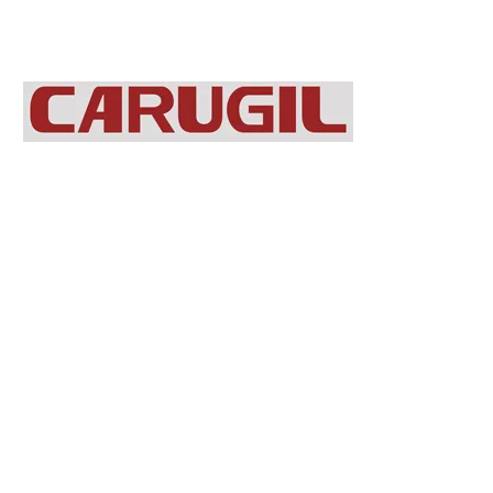
C/ Antonio Belmonte Abellán, 6
30100 Murcia
Espagne
Téléphone: +34 968 858 032
sales@carugil.com