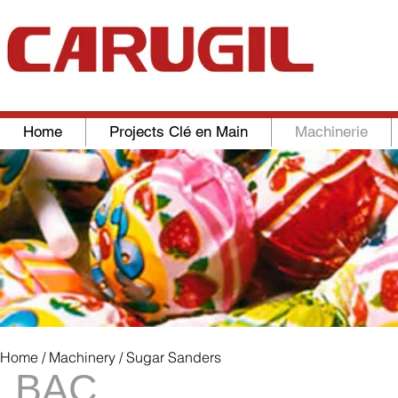
Home
Projects Clé en Main
Machinerie
Home
/
Machinery
/ Sugar Sanders
BAC